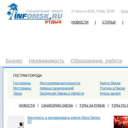
07 августа 2026, Friday, 20:08
Пого
|
|
НОВОСТИ
СТАТЬИ
Бизнес
Недвижимость
Образование, работа
ГОСТЯМ ГОРОДА
Гостиницы
Достопримечательности
Карта Омска
Рестораны
Афиша развлечений
Погода в Омске
Такси
Экскурсии Омска и области
Курсы валют
НОВОСТИ
|
САНАТОРИИ ОМСКА
|
ТУРЫ ЗА РУБЕЖ
|
ТУРЫ ПО
Как купить и активировать ключи Xbox Series
S?