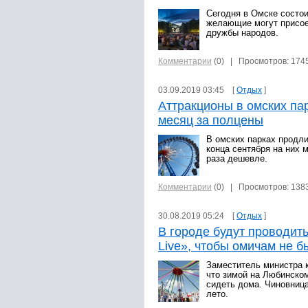
Сегодня в Омске состои
желающие могут присое
дружбы народов.
Комментарии
(0)
| Просмотров: 174
03.09.2019 03:45 [
Отдых
]
Аттракционы в омских па
месяц за полцены
В омских парках продли
конца сентября на них 
раза дешевле.
Комментарии
(0)
| Просмотров: 138
30.08.2019 05:24 [
Отдых
]
В городе будут проводит
Live», чтобы омичам не б
Заместитель министра к
что зимой на Любинском
сидеть дома. Чиновниц
лето.