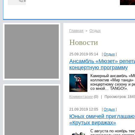
Главная
Отдых
>
Новости
25.09.2019 05:14 [
Отдых
]
Ансамбль «Мюзет» репет
концертную программу
Камерный ансамбль «М
коллектив «Мир танца» 
концертному сезону и 
со мной… TANGO!».
Комментарии
(0)
| Просмотров: 184
21.09.2019 12:05 [
Отдых
]
Юных омичей приглашают
«Крутых виражах»
С августа по ноябрь те