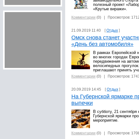
авиамодельного спорта
полезный проект «Лабор
«Крутые виражи».
Комментарии
(0)
| Просмотров: 171
21.09.2019 11:40 [
Отдых
]
Омск снова станет участ
«День без автомобиля»
В рамках Европейской 
во многих городах Евро
передвижения на автом
велосипедных прогулок.
приглашают принять уча
Комментарии
(0)
| Просмотров: 174
20.09.2019 14:45 [
Отдых
]
На Губернской ярмарке п
выпечки
В субботу, 21 сентября
Губернской ярмарки пр
мероприятие.
Комментарии
(0)
| Просмотров: 170