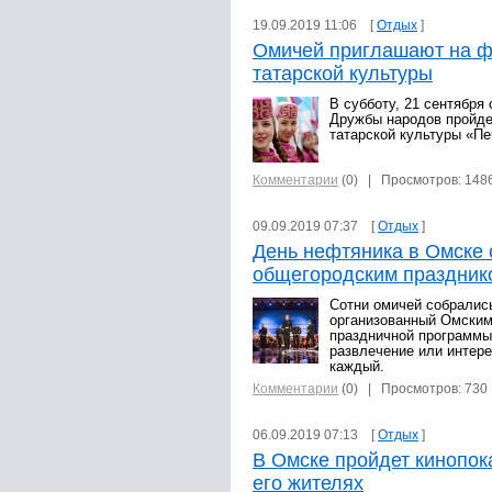
19.09.2019 11:06 [
Отдых
]
Омичей приглашают на ф
татарской культуры
В субботу, 21 сентября 
Дружбы народов пройде
татарской культуры «Пе
Комментарии
(0)
| Просмотров: 148
09.09.2019 07:37 [
Отдых
]
День нефтяника в Омске
общегородским праздник
Сотни омичей собрались
организованный Омским
праздничной программы
развлечение или интере
каждый.
Комментарии
(0)
| Просмотров: 730
06.09.2019 07:13 [
Отдых
]
В Омске пройдет кинопок
его жителях