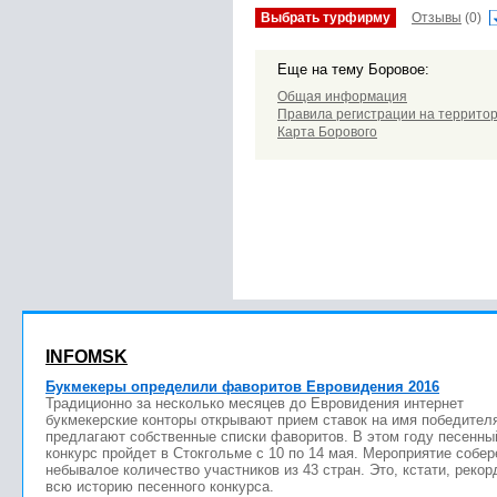
Выбрать турфирму
Отзывы
(0)
Еще на тему Боровое:
Общая информация
Правила регистрации на террито
Карта Борового
INFOMSK
Букмекеры определили фаворитов Евровидения 2016
Традиционно за несколько месяцев до Евровидения интернет
букмекерские конторы открывают прием ставок на имя победител
предлагают собственные списки фаворитов. В этом году песенны
конкурс пройдет в Стокгольме с 10 по 14 мая. Мероприятие собер
небывалое количество участников из 43 стран. Это, кстати, рекор
всю историю песенного конкурса.