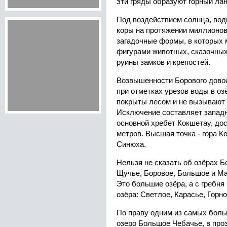
эти гряды образуют горный ла
Под воздействием солнца, вод
коры на протяжении миллионов
загадочные формы, в которых 
фигурами животных, сказочных 
руины замков и крепостей.
Возвышенности Борового довол
при отметках урезов воды в оз
покрыты лесом и не вызывают 
Исключение составляет западн
основной хребет Кокшетау, до
метров. Высшая точка - гора К
Синюха.
Нельзя не сказать об озёрах Б
Щучье, Боровое, Большое и Ма
Это большие озёра, а с гребн
озёра: Светлое, Карасье, Горн
По праву одним из самых боль
озеро Большое Чебачье, в проз