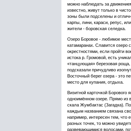
можно наблюдать за движением
известно, живут только в чисто
зоны были подселены и отличн
карпы, лини, караси, репус, и
жители - боровская селедка.
Озеро Боровое - любимое место
катамаранах. Славится озеро
окрестностями, если пройти вокр
истока р. Громовой, есть уник
«танцующая» березовая роща, 
подсказали причудливо изогну
Восточный берег озера - это п
место для купания, отдыха.
Визитной карточкой Борового я
одноимённом озере. Прямо из 
скала Жумбактас (Загадка). П
каждым названием связана сво
например, интересен тем, что е
разных точек, то можно увидет
развевающимися волосами, пот