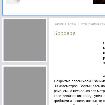
Главная
Отдых
Туры из Омска: Рос
>
>
Боровое
Н
г
н
р
-
«
Покрытые лесом холмы занима
30 километров. Возвышаясь н
районом на несколько сот мет
кристаллических пород, увенч
гребнями и пиками, покрытые 