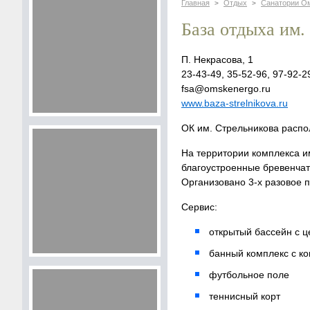
Главная
Отдых
Санатории О
>
>
База отдыха им.
П. Некрасова, 1
23-43-49, 35-52-96, 97-92-2
fsa@omskenergo.ru
www.baza-strelnikova.ru
ОК им. Стрельникова распол
На территории комплекса и
благоустроенные бревенчат
Организовано 3-х разовое п
Сервис:
открытый бассейн с ц
банный комплекс с к
футбольное поле
теннисный корт