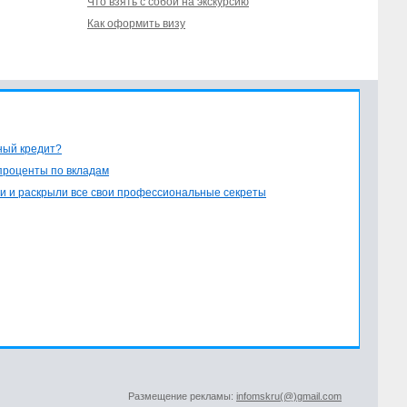
Что взять с собой на экскурсию
Как оформить визу
ный кредит?
проценты по вкладам
и и раскрыли все свои профессиональные секреты
Размещение рекламы:
infomskru(@)gmail.com