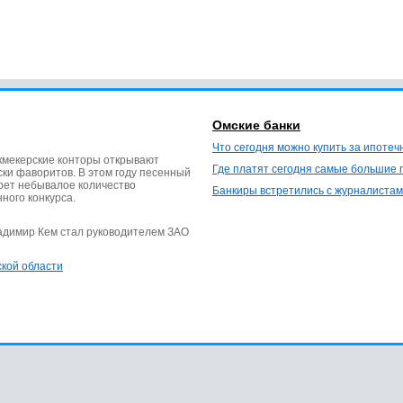
Омские банки
Что сегодня можно купить за ипотеч
кмекерские конторы открывают
Где платят сегодня самые большие 
ки фаворитов. В этом году песенный
ерет небывалое количество
Банкиры встретились с журналистам
нного конкурса.
ладимир Кем стал руководителем ЗАО
ской области