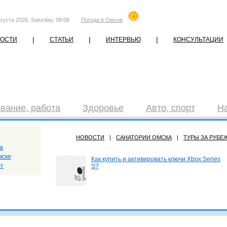
густа 2026, Saturday, 08:08
Погода в Омске
|
|
|
ОСТИ
СТАТЬИ
ИНТЕРВЬЮ
КОНСУЛЬТАЦИИ
вание, работа
Здоровье
Авто, спорт
Н
НОВОСТИ
|
САНАТОРИИ ОМСКА
|
ТУРЫ ЗА РУБЕ
а
мске
Как купить и активировать ключи Xbox Series
ют
S?