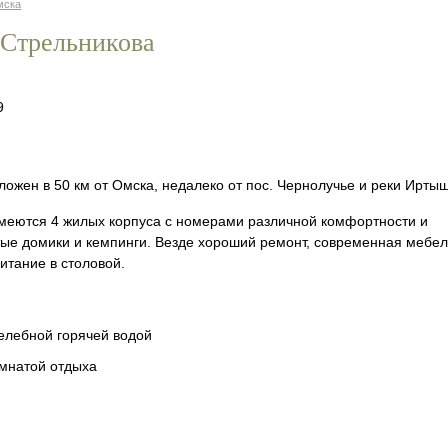
мска
 Стрельникова
9
ожен в 50 км от Омска, недалеко от пос. Чернолучье и реки Иртыш
меются 4 жилых корпуса с номерами различной комфортности и
ые домики и кемпинги. Везде хороший ремонт, современная мебел
итание в столовой.
елебной горячей водой
омнатой отдыха