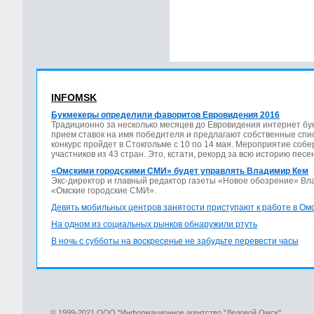
INFOMSK
Букмекеры определили фаворитов Евровидения 2016
Традиционно за несколько месяцев до Евровидения интернет бу
прием ставок на имя победителя и предлагают собственные спис
конкурс пройдет в Стокгольме с 10 по 14 мая. Мероприятие соб
участников из 43 стран. Это, кстати, рекорд за всю историю песе
«Омскими городскими СМИ» будет управлять Владимир Кем
Экс-директор и главный редактор газеты «Новое обозрение» В
«Омские городские СМИ».
Девять мобильных центров занятости приступают к работе в Ом
На одном из социальных рынков обнаружили ртуть
В ночь с субботы на воскресенье не забудьте перевести часы
© 1999-2021 ООО "Информационное агентство "Деловой Омск"