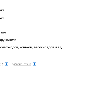
нка
зал
 зал
каруселями
снегоходов, коньков, велосипедов и т.д.
(0)
Добавить отзыв