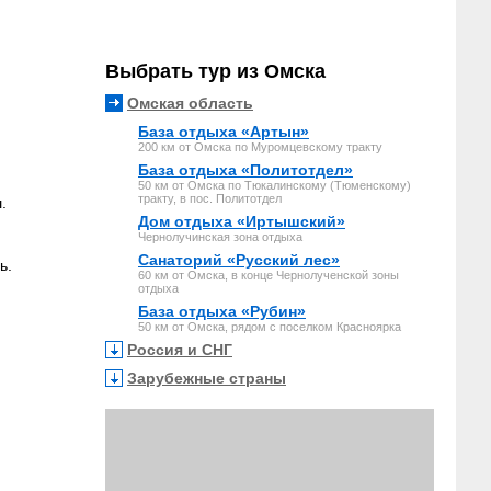
Выбрать тур из Омска
Омская область
База отдыха «Артын»
200 км от Омска по Муромцевскому тракту
База отдыха «Политотдел»
50 км от Омска по Тюкалинскому (Тюменскому)
тракту, в пос. Политотдел
.
Дом отдыха «Иртышский»
Чернолучинская зона отдыха
Санаторий «Русский лес»
ь.
60 км от Омска, в конце Чернолученской зоны
отдыха
База отдыха «Рубин»
50 км от Омска, рядом с поселком Красноярка
Россия и СНГ
Зарубежные страны