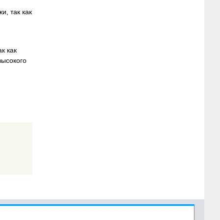
и, так как
к как
высокого