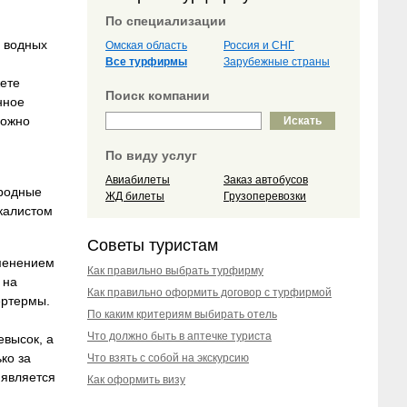
По специализации
, водных
Омская область
Россия и СНГ
Все турфирмы
Зарубежные страны
жете
Поиск компании
нное
можно
По виду услуг
Авиабилеты
Заказ автобусов
ародные
ЖД билеты
Грузоперевозки
скалистом
Советы туристам
именением
Как правильно выбрать турфирму
 на
Как правильно оформить договор с турфирмой
ертермы.
По каким критериям выбирать отель
Что должно быть в аптечке туриста
евысок, а
ко за
Что взять с собой на экскурсию
 является
Как оформить визу