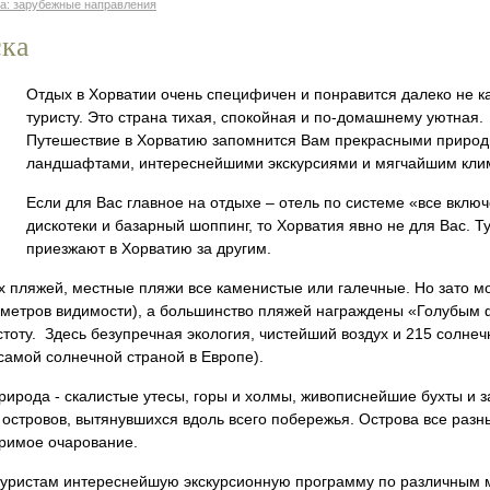
а: зарубежные направления
ска
Отдых в Хорватии очень специфичен и понравится далеко не 
туристу. Это страна тихая, спокойная и по-домашнему уютная.
Путешествие в Хорватию запомнится Вам прекрасными приро
ландшафтами, интереснейшими экскурсиями и мягчайшим кли
Если для Вас главное на отдыхе – отель по системе «все включ
дискотеки и базарный шоппинг, то Хорватия явно не для Вас. Т
приезжают в Хорватию за другим.
х пляжей, местные пляжи все каменистые или галечные. Но зато м
 метров видимости), а большинство пляжей награждены «Голубым
оту. Здесь безупречная экология, чистейший воздух и 215 солнеч
 самой солнечной страной в Европе).
рирода - скалистые утесы, горы и холмы, живописнейшие бухты и з
островов, вытянувшихся вдоль всего побережья. Острова все разн
римое очарование.
туристам интереснейшую экскурсионную программу по различным 