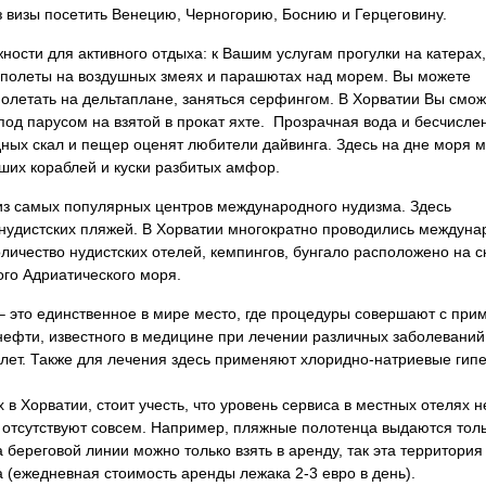
з визы посетить Венецию, Черногорию, Боснию и Герцеговину.
ости для активного отдыха: к Вашим услугам прогулки на катерах
 полеты на воздушных змеях и парашютах над морем. Вы можете
полетать на дельтаплане, заняться серфингом. В Хорватии Вы смо
под парусом на взятой в прокат яхте. Прозрачная вода и бесчисле
ных скал и пещер оценят любители дайвинга. Здесь на дне моря 
вших кораблей и куски разбитых амфор.
из самых популярных центров международного нудизма. Здесь
нудистских пляжей. В Хорватии многократно проводились междун
личество нудистских отелей, кемпингов, бунгало расположено на 
ого Адриатического моря.
n – это единственное в мире место, где процедуры совершают с пр
нефти, известного в медицине при лечении различных заболеваний
лет. Также для лечения здесь применяют хлоридно-натриевые гип
в Хорватии, стоит учесть, что уровень сервиса в местных отелях н
отсутствуют совсем. Например, пляжные полотенца выдаются толь
а береговой линии можно только взять в аренду, так эта территория
 (ежедневная стоимость аренды лежака 2-3 евро в день).