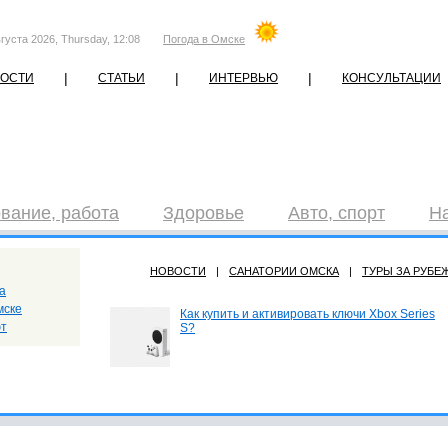
густа 2026, Thursday, 12:08
Погода в Омске
|
|
|
ОСТИ
СТАТЬИ
ИНТЕРВЬЮ
КОНСУЛЬТАЦИИ
вание, работа
Здоровье
Авто, спорт
Н
НОВОСТИ
|
САНАТОРИИ ОМСКА
|
ТУРЫ ЗА РУБЕ
а
мске
Как купить и активировать ключи Xbox Series
ют
S?