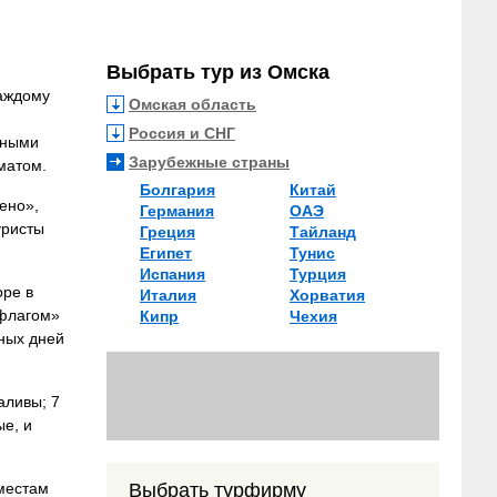
Выбрать тур из Омска
каждому
Омская область
Россия и СНГ
дными
Зарубежные страны
матом.
Болгария
Китай
ено»,
Германия
ОАЭ
уристы
Греция
Тайланд
Египет
Тунис
Испания
Турция
оре в
Италия
Хорватия
 флагом»
Кипр
Чехия
ных дней
аливы; 7
ые, и
местам
Выбрать турфирму