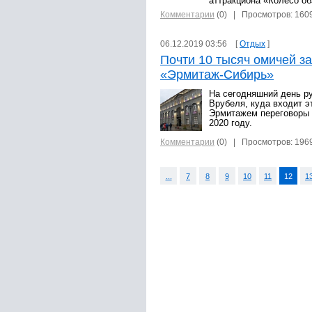
аттракциона «Колесо об
Комментарии
(0)
| Просмотров: 160
06.12.2019 03:56 [
Отдых
]
Почти 10 тысяч омичей з
«Эрмитаж-Сибирь»
На сегодняшний день р
Врубеля, куда входит эт
Эрмитажем переговоры 
2020 году.
Комментарии
(0)
| Просмотров: 196
...
7
8
9
10
11
12
1