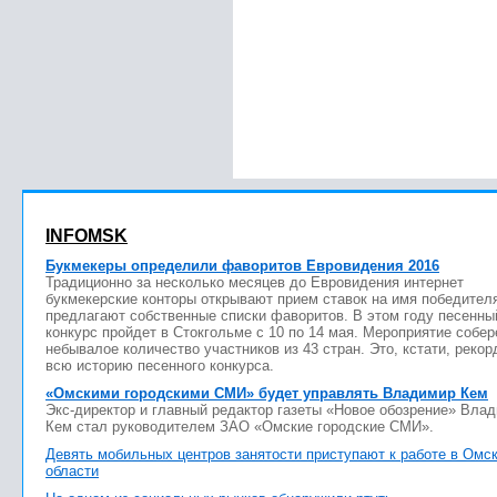
INFOMSK
Букмекеры определили фаворитов Евровидения 2016
Традиционно за несколько месяцев до Евровидения интернет
букмекерские конторы открывают прием ставок на имя победител
предлагают собственные списки фаворитов. В этом году песенны
конкурс пройдет в Стокгольме с 10 по 14 мая. Мероприятие собер
небывалое количество участников из 43 стран. Это, кстати, рекор
всю историю песенного конкурса.
«Омскими городскими СМИ» будет управлять Владимир Кем
Экс-директор и главный редактор газеты «Новое обозрение» Вла
Кем стал руководителем ЗАО «Омские городские СМИ».
Девять мобильных центров занятости приступают к работе в Омс
области