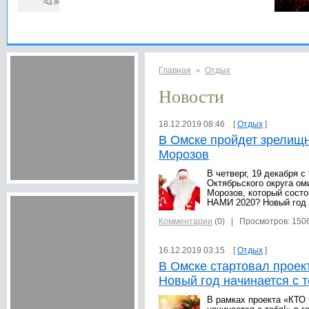
Главная
Отдых
>
Новости
18.12.2019 08:46 [
Отдых
]
В Омске пройдет зрелищ
Морозов
В четверг, 19 декабря с
Октябрьского округа ом
Морозов, который состо
НАМИ 2020? Новый год н
Комментарии
(0)
| Просмотров: 150
16.12.2019 03:15 [
Отдых
]
В Омске стартовал прое
Новый год начинается с т
В рамках проекта «КТО