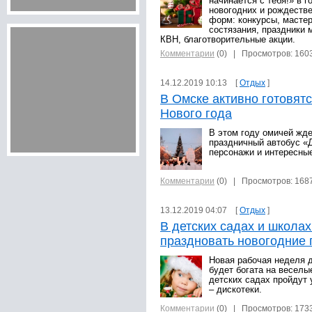
начинается с тебя!» в 
новогодних и рождеств
форм: конкурсы, мастер
состязания, праздники 
КВН, благотворительные акции.
Комментарии
(0)
| Просмотров: 160
14.12.2019 10:13 [
Отдых
]
В Омске активно готовят
Нового года
В этом году омичей жде
праздничный автобус «
персонажи и интересны
Комментарии
(0)
| Просмотров: 168
13.12.2019 04:07 [
Отдых
]
В детских садах и школа
праздновать новогодние 
Новая рабочая неделя д
будет богата на веселы
детских садах пройдут 
– дискотеки.
Комментарии
(0)
| Просмотров: 173