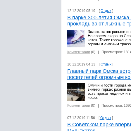
12.12.2019 05:19 [
Отдых
]
В парке 300-летия Омска 
прокладывают лыжные т
Залить каток раньше с
Но совсем скоро на Ле
каток. Также горожане
горкам и лыжным трасс
Комментарии
(0)
| Просмотров: 181
10.12.2019 04:13 [
Отдых
]
Главный парк Омска встр
посетителей огромным ко
Омичи и гости города м
зимних горках разной в
есть прокат ледянок и т
кофе.
Комментарии
(0)
| Просмотров: 169
07.12.2019 11:56 [
Отдых
]
В Советском парке вперв
Мульткаток