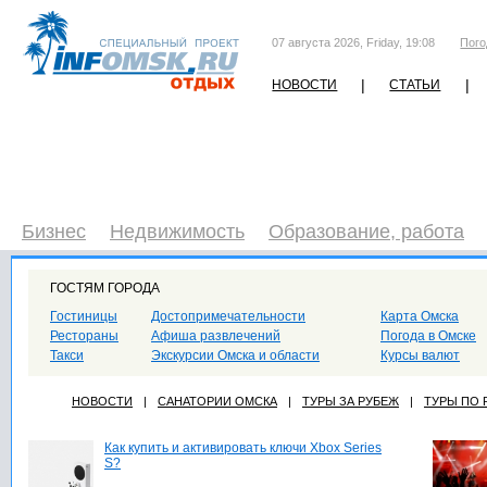
07 августа 2026, Friday, 19:08
Пого
|
|
НОВОСТИ
СТАТЬИ
Бизнес
Недвижимость
Образование, работа
ГОСТЯМ ГОРОДА
Гостиницы
Достопримечательности
Карта Омска
Рестораны
Афиша развлечений
Погода в Омске
Такси
Экскурсии Омска и области
Курсы валют
НОВОСТИ
|
САНАТОРИИ ОМСКА
|
ТУРЫ ЗА РУБЕЖ
|
ТУРЫ ПО
Как купить и активировать ключи Xbox Series
S?