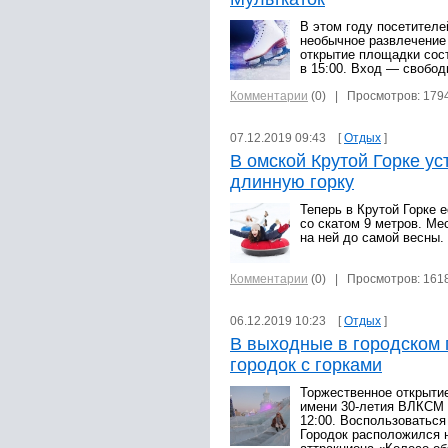
В этом году посетителе
необычное развлечение
открытие площадки сост
в 15:00. Вход — свобод
Комментарии
(0)
| Просмотров: 179
07.12.2019 09:43 [
Отдых
]
В омской Крутой Горке ус
длинную горку
Теперь в Крутой Горке 
со скатом 9 метров. Ме
на ней до самой весны.
Комментарии
(0)
| Просмотров: 161
06.12.2019 10:23 [
Отдых
]
В выходные в городском 
городок с горками
Торжественное открытие
имени 30-летия ВЛКСМ с
12:00. Воспользоваться
Городок расположился 