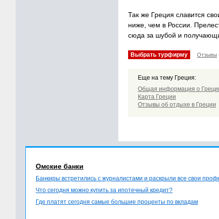
Так же Греция славится сво
ниже, чем в России. Преле
сюда за шубой и получающи
Выбрать турфирму
Отзывы
Еще на тему Греция:
Общая информация о Греци
Карта Греции
Отзывы об отдыхе в Греции
Омские банки
Банкиры встретились с журналистами и раскрыли все свои про
Что сегодня можно купить за ипотечный кредит?
Где платят сегодня самые большие проценты по вкладам