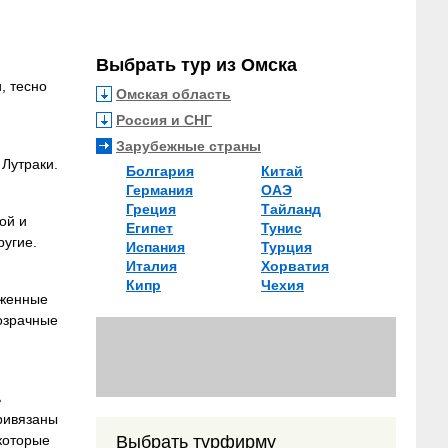
Выбрать тур из Омска
, тесно
Омская область
Россия и СНГ
Зарубежные страны
Лутраки.
Болгария
Китай
Германия
ОАЭ
Греция
Тайланд
ой и
Египет
Тунис
ругие.
Испания
Турция
Италия
Хорватия
Кипр
Чехия
уженные
озрачные
ь
привязаны
екоторые
Выбрать турфирму