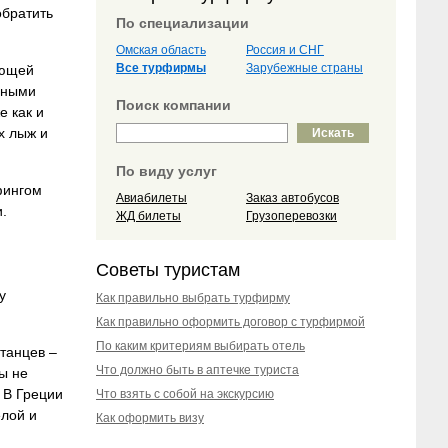
обратить
По специализации
Омская область
Россия и СНГ
Все турфирмы
Зарубежные страны
яющей
чными
Поиск компании
е как и
х лыж и
По виду услуг
фингом
Авиабилеты
Заказ автобусов
и.
ЖД билеты
Грузоперевозки
Советы туристам
у
Как правильно выбрать турфирму
Как правильно оформить договор с турфирмой
По каким критериям выбирать отель
 танцев –
Что должно быть в аптечке туриста
ты не
. В Греции
Что взять с собой на экскурсию
елой и
Как оформить визу