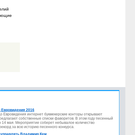
делий
жающие
 Евровидения 2016
до Евровидения интернет букмекерские конторы открывают
предлагают собственные списки фаворитов. В этом году песенный
по 14 мая. Мероприятие соберет небывалое количество
 рекорд за всю историю песенного конкурса.
 управлять Владимир Кем