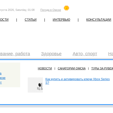
густа 2026, Saturday, 01:08
Погода в Омске
|
|
|
ОСТИ
СТАТЬИ
ИНТЕРВЬЮ
КОНСУЛЬТАЦИИ
вание, работа
Здоровье
Авто, спорт
Н
НОВОСТИ
|
САНАТОРИИ ОМСКА
|
ТУРЫ ЗА РУБЕ
а
мске
Как купить и активировать ключи Xbox Series
ют
S?