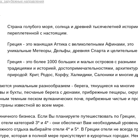
а: зарубежные направления
а
Страна голубого моря, солнца и древней тысячелетней истории
переплетенной с настоящим.
Греция - это манящая Аттика с великолепными Афинами, это
уникальные Метеоры, Дельфы, древняя Спарта и целительные 
Греция - это более 1000 больших и малых островов с разными
традициями и историей, достопримечательностями, архитектур
природой: Крит, Родос, Корфу, Халкидики, Салоники и многие д
аются уникальным разнообразием - берега, тянущиеся на многие
вы и бухты, песчаные берега с дюнами, прибрежные пещеры, окр
рным темным песком вулканических почв, прибрежные чистые и пр
страны известной во всем мире.
иничного бизнеса. Если Вы планируете путешествовать по Греции,
отели категорий 3* и 4* - они обеспечат Вам необходимый уровен
жного отдыха выбирайте отели 4* и 5*. В Греции отели не всегда 
туре, которая в полной мере присутствует в курортных городах. Н