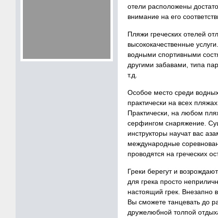
отели расположены достато
внимание на его соответст
Пляжи греческих отелей о
высококачественные услуги
водными спортивными состяз
другими забавами, типа па
т.д.
Особое место среди водных
практически на всех пляжах
Практически, на любом пля
серфингом снаряжение. Сущ
инструкторы научат вас аза
международные соревновани
проводятся на греческих ос
Греки берегут и возрождают
для грека просто неприличн
настоящий грек. Внезапно в
Вы сможете танцевать до р
дружелюбной толпой отды