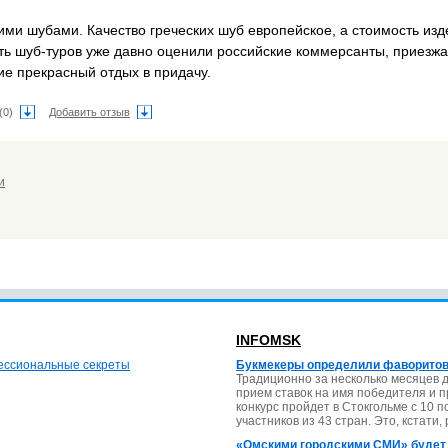
ими шубами. Качество греческих шуб европейское, а стоимость из
сть шуб-туров уже давно оценили российские коммерсанты, приез
е прекрасный отдых в придачу.
(0)
Добавить отзыв
и
INFOMSK
фессиональные секреты
Букмекеры определили фаворитов
Традиционно за несколько месяцев 
прием ставок на имя победителя и 
конкурс пройдет в Стокгольме с 10 
участников из 43 стран. Это, кстати,
«Омскими городскими СМИ» будет