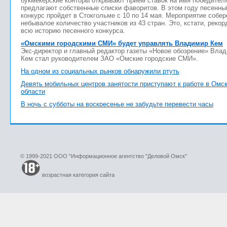
букмекерские конторы открывают прием ставок на имя победител
предлагают собственные списки фаворитов. В этом году песенны
конкурс пройдет в Стокгольме с 10 по 14 мая. Мероприятие собер
небывалое количество участников из 43 стран. Это, кстати, рекор
всю историю песенного конкурса.
«Омскими городскими СМИ» будет управлять Владимир Кем
Экс-директор и главный редактор газеты «Новое обозрение» Вла
Кем стал руководителем ЗАО «Омские городские СМИ».
На одном из социальных рынков обнаружили ртуть
Девять мобильных центров занятости приступают к работе в Омс
области
В ночь с субботы на воскресенье не забудьте перевести часы
© 1999-2021 ООО "Информационное агентство "Деловой Омск"
возрастная категория сайта