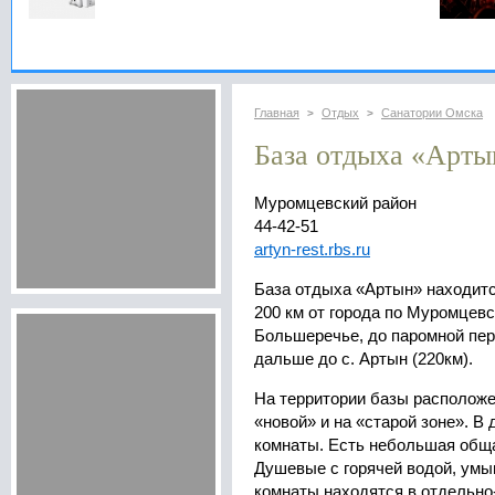
Главная
Отдых
Санатории Омска
>
>
База отдыха «Арты
Муромцевский район
44-42-51
artyn-rest.rbs.ru
База отдыха «Артын» находит
200 км от города по Муромцевс
Большеречье, до паромной пер
дальше до с. Артын (220км).
На территории базы располож
«новой» и на «старой зоне». В
комнаты. Есть небольшая обща
Душевые с горячей водой, умы
комнаты находятся в отдельно