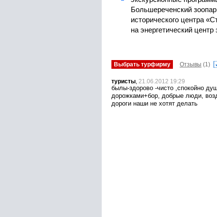
Большереченский зоопарк
исторического центра «С
на энергетический центр
Выбрать турфирму
Отзывы
(1)
туристы
,
21.06.2012 19:29
былы-здорово -чисто ,спокойно ду
дорожками+бор, добрые люди, возд
дороги наши не хотят делать