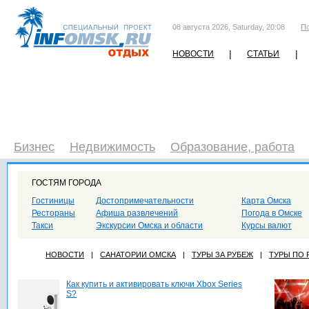
08 августа 2026, Saturday, 20:08
П
|
|
НОВОСТИ
СТАТЬИ
Бизнес
Недвижимость
Образование, работа
ГОСТЯМ ГОРОДА
Гостиницы
Достопримечательности
Карта Омска
Рестораны
Афиша развлечений
Погода в Омске
Такси
Экскурсии Омска и области
Курсы валют
НОВОСТИ
|
САНАТОРИИ ОМСКА
|
ТУРЫ ЗА РУБЕЖ
|
ТУРЫ ПО
Как купить и активировать ключи Xbox Series
S?