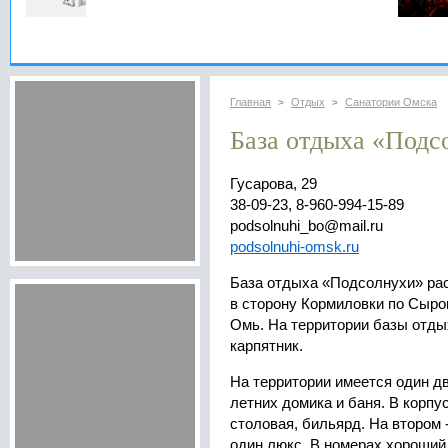
Главная
Отдых
Санатории Омска
>
>
База отдыха «Подс
Гусарова, 29
38-09-23, 8-960-994-15-89
podsolnuhi_bo@mail.ru
podsolnuhi-omsk.ru
База отдыха «Подсолнухи» рас
в сторону Кормиловки по Сыроп
Омь. На территории базы отд
карпятник.
На территории имеется один д
летних домика и баня. В корпус
столовая, бильярд. На втором 
один люкс. В номерах хороший