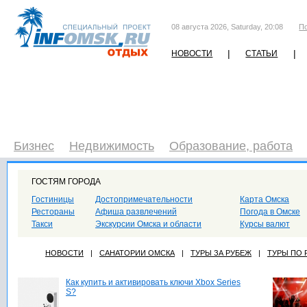
08 августа 2026, Saturday, 20:08
П
|
|
НОВОСТИ
СТАТЬИ
Бизнес
Недвижимость
Образование, работа
ГОСТЯМ ГОРОДА
Гостиницы
Достопримечательности
Карта Омска
Рестораны
Афиша развлечений
Погода в Омске
Такси
Экскурсии Омска и области
Курсы валют
НОВОСТИ
|
САНАТОРИИ ОМСКА
|
ТУРЫ ЗА РУБЕЖ
|
ТУРЫ ПО
Как купить и активировать ключи Xbox Series
S?