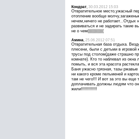
Кондрат
,
30.03.2012 15:03
Отвратительное место,ужасный пер
отопление вообще молчу,загажены
нечем,ничего не работает...Отдых
развиваться и не задирать такие в
не о чем(((((((((((((
Амина
,
25.06.2012 07:51
Отвратительная база отдыха. Везд
плесени, были с детьми в игровой
трусы под столом(даже страшно пр
комнате). Кто то наблевал из окна 
помыть, и вся эта красота растекла
Баня ужасно грязная, тазы ржавые
ни какого кроме пельменей и карто
там не чего!!! И вот за это вы еще 
доплачивать должны людям что он
жили!!!!!!!!!!!!!