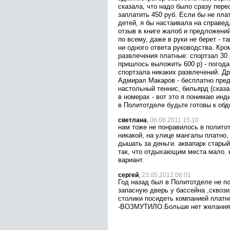
сказала, что надо было сразу пер
заплатить 450 руб. Если бы не пла
детей, я бы настаивала на справед
отзыв в книге жалоб и предложени
по всему, даже в руки не берет - т
ни одного ответа руководства. Кро
развлечения платные: спортзал 30 
пришлось выложить 600 р) - погод
спортзала никаких развлечений. Др
Адмирал Макаров - бесплатно пре
настольный теннис, бильярд (сказа
в номерах - вот это я понимаю ин
в Политотделе будьте готовы к обд
светлана
,
06.08.2011 15:10
нам тоже не понравилось в политот
никакой, на улице мангалы платно,
дышать за деньги. аквапарк старый
так, что отдыхающим места мало. 
вариант.
сергей
,
23.05.2012 06:01
Год назад был в Политотделе не п
запасную дверь у бассейна ,сквози
столики посидеть компанией платно
-ВОЗМУТИЛО.Больше нет желания 