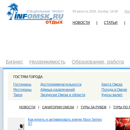
09 августа 2026, Sunday, 16:08
Пог
|
|
НОВОСТИ
СТАТЬИ
Бизнес
Недвижимость
Образование, работа
ГОСТЯМ ГОРОДА
Гостиницы
Достопримечательности
Карта Омска
Рестораны
Афиша развлечений
Погода в Омске
Такси
Экскурсии Омска и области
Курсы валют
НОВОСТИ
|
САНАТОРИИ ОМСКА
|
ТУРЫ ЗА РУБЕЖ
|
ТУРЫ ПО
Как купить и активировать ключи Xbox Series
S?