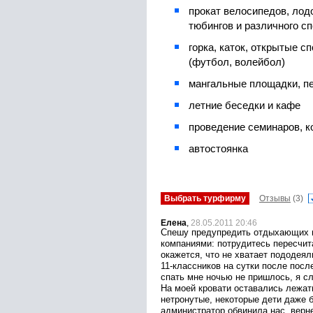
прокат велосипедов, лодо
тюбингов и различного с
горка, каток, открытые 
(футбол, волейбол)
мангальные площадки, пе
летние беседки и кафе
проведение семинаров, 
автостоянка
Выбрать турфирму
Отзывы
(3)
Елена
,
28.05.2011 20:46
Спешу предупредить отдыхающих 
компаниями: потрудитесь пересчита
окажется, что не хватает пододеял
11-классников на сутки после посл
спать мне ночью не пришлось, я с
На моей кровати оставались лежат
нетронутые, некоторые дети даже б
администратор обвинила нас, верне