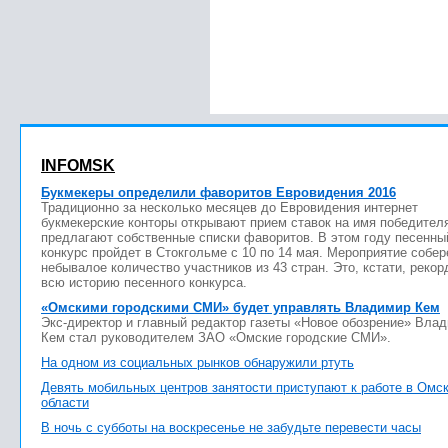
INFOMSK
Букмекеры определили фаворитов Евровидения 2016
Традиционно за несколько месяцев до Евровидения интернет
букмекерские конторы открывают прием ставок на имя победител
предлагают собственные списки фаворитов. В этом году песенны
конкурс пройдет в Стокгольме с 10 по 14 мая. Мероприятие собер
небывалое количество участников из 43 стран. Это, кстати, рекор
всю историю песенного конкурса.
«Омскими городскими СМИ» будет управлять Владимир Кем
Экс-директор и главный редактор газеты «Новое обозрение» Вла
Кем стал руководителем ЗАО «Омские городские СМИ».
На одном из социальных рынков обнаружили ртуть
Девять мобильных центров занятости приступают к работе в Омс
области
В ночь с субботы на воскресенье не забудьте перевести часы