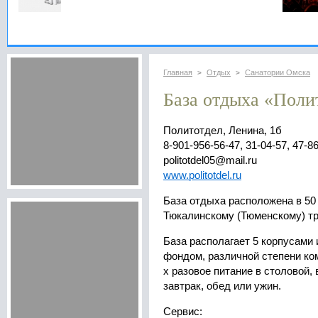
Главная
Отдых
Санатории Омска
>
>
База отдыха «Поли
Политотдел, Ленина, 1б
8-901-956-56-47, 31-04-57, 47-8
politotdel05@mail.ru
www.politotdel.ru
База отдыха расположена в 50 
Тюкалинскому (Тюменскому) тр
База располагает 5 корпусами
фондом, различной степени ко
х разовое питание в столовой,
завтрак, обед или ужин.
Сервис: