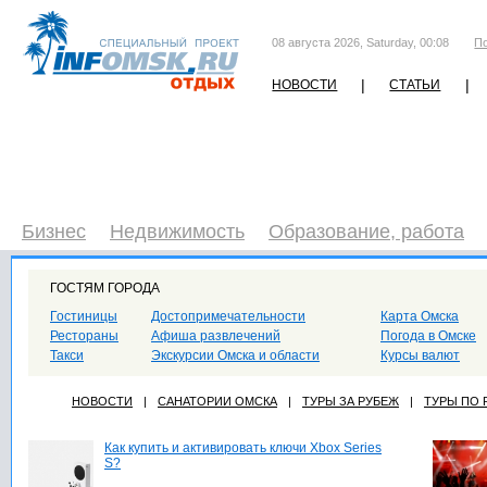
08 августа 2026, Saturday, 00:08
П
|
|
НОВОСТИ
СТАТЬИ
Бизнес
Недвижимость
Образование, работа
ГОСТЯМ ГОРОДА
Гостиницы
Достопримечательности
Карта Омска
Рестораны
Афиша развлечений
Погода в Омске
Такси
Экскурсии Омска и области
Курсы валют
НОВОСТИ
|
САНАТОРИИ ОМСКА
|
ТУРЫ ЗА РУБЕЖ
|
ТУРЫ ПО
Как купить и активировать ключи Xbox Series
S?