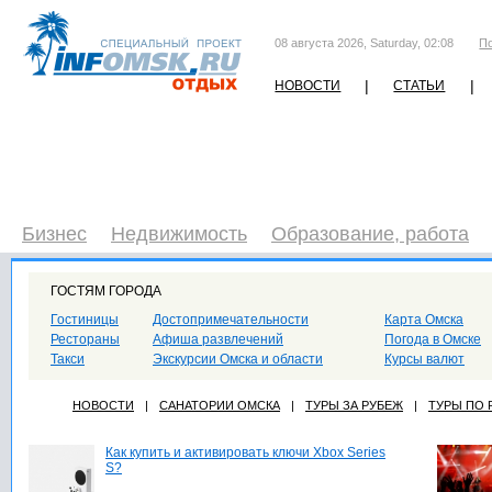
08 августа 2026, Saturday, 02:08
П
|
|
НОВОСТИ
СТАТЬИ
Бизнес
Недвижимость
Образование, работа
ГОСТЯМ ГОРОДА
Гостиницы
Достопримечательности
Карта Омска
Рестораны
Афиша развлечений
Погода в Омске
Такси
Экскурсии Омска и области
Курсы валют
НОВОСТИ
|
САНАТОРИИ ОМСКА
|
ТУРЫ ЗА РУБЕЖ
|
ТУРЫ ПО
Как купить и активировать ключи Xbox Series
S?