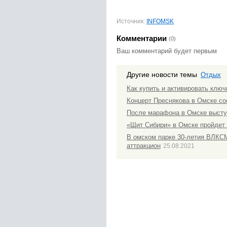
Источник:
INFOMSK
Комментарии
(0)
Ваш комментарий будет первым
Другие новости темы
Отдых
Как купить и активировать ключ
Концерт Преснякова в Омске со
После марафона в Омске выступя
«Щит Сибири» в Омске пройдет
В омском парке 30-летия ВЛКС
аттракцион
25.08.2021