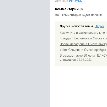
Источник:
INFOMSK
Комментарии
(0)
Ваш комментарий будет первым
Другие новости темы
Отдых
Как купить и активировать ключ
Концерт Преснякова в Омске со
После марафона в Омске выступя
«Щит Сибири» в Омске пройдет
В омском парке 30-летия ВЛКС
аттракцион
25.08.2021