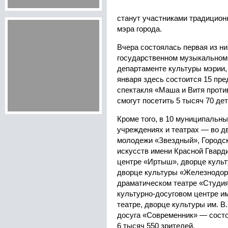
станут участниками традицион
мэра города.
Вчера состоялась первая из н
государственном музыкальном 
департаменте культуры мэрии, 
января здесь состоится 15 пр
спектакля «Маша и Витя против
смогут посетить 5 тысяч 70 дет
Кроме того, в 10 муниципальн
учреждениях и театрах — во д
молодежи «Звездный», Городс
искусств имени Красной Гвард
центре «Иртыш», дворце культ
дворце культуры «Железнодор
драматическом театре «Студи
культурно-досуговом центре и
театре, дворце культуры им. В
досуга «Современник» — состо
6 тысяч 550 зрителей.