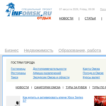
07 августа 2026, Friday, 09:08
Пого
|
|
НОВОСТИ
СТАТЬИ
Бизнес
Недвижимость
Образование, работа
ГОСТЯМ ГОРОДА
Гостиницы
Достопримечательности
Карта Омска
Рестораны
Афиша развлечений
Погода в Омске
Такси
Экскурсии Омска и области
Курсы валют
НОВОСТИ
|
САНАТОРИИ ОМСКА
|
ТУРЫ ЗА РУБЕЖ
|
ТУРЫ ПО
Как купить и активировать ключи Xbox Series
S?