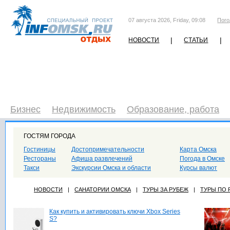
07 августа 2026, Friday, 09:08
Пого
|
|
НОВОСТИ
СТАТЬИ
Бизнес
Недвижимость
Образование, работа
ГОСТЯМ ГОРОДА
Гостиницы
Достопримечательности
Карта Омска
Рестораны
Афиша развлечений
Погода в Омске
Такси
Экскурсии Омска и области
Курсы валют
НОВОСТИ
|
САНАТОРИИ ОМСКА
|
ТУРЫ ЗА РУБЕЖ
|
ТУРЫ ПО
Как купить и активировать ключи Xbox Series
S?