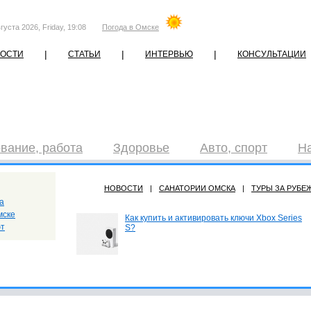
густа 2026, Friday, 19:08
Погода в Омске
|
|
|
ОСТИ
СТАТЬИ
ИНТЕРВЬЮ
КОНСУЛЬТАЦИИ
вание, работа
Здоровье
Авто, спорт
Н
НОВОСТИ
|
САНАТОРИИ ОМСКА
|
ТУРЫ ЗА РУБЕ
а
мске
Как купить и активировать ключи Xbox Series
ют
S?