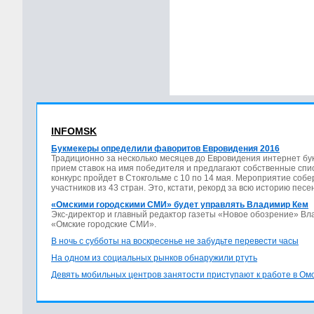
INFOMSK
Букмекеры определили фаворитов Евровидения 2016
Традиционно за несколько месяцев до Евровидения интернет бу
прием ставок на имя победителя и предлагают собственные спис
конкурс пройдет в Стокгольме с 10 по 14 мая. Мероприятие соб
участников из 43 стран. Это, кстати, рекорд за всю историю песе
«Омскими городскими СМИ» будет управлять Владимир Кем
Экс-директор и главный редактор газеты «Новое обозрение» В
«Омские городские СМИ».
В ночь с субботы на воскресенье не забудьте перевести часы
На одном из социальных рынков обнаружили ртуть
Девять мобильных центров занятости приступают к работе в Ом