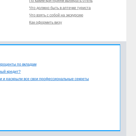
По каким критериям выбирать отель
Что должно быть в аптечке туриста
Что взять с собой на экскурсию
Как оформить визу
проценты по вкладам
ный кредит?
и и раскрыли все свои профессиональные секреты