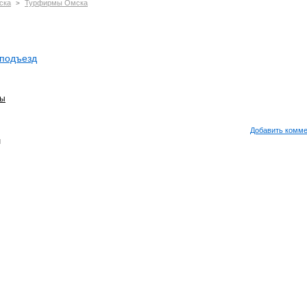
ска
Турфирмы Омска
>
1 подъезд
мы
Добавить комм
м