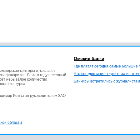
Омские банки
Где платят сегодня самые большие 
кмекерские конторы открывают
Что сегодня можно купить за ипотеч
ки фаворитов. В этом году песенный
ерет небывалое количество
Банкиры встретились с журналистам
нного конкурса.
ладимир Кем стал руководителем ЗАО
ской области