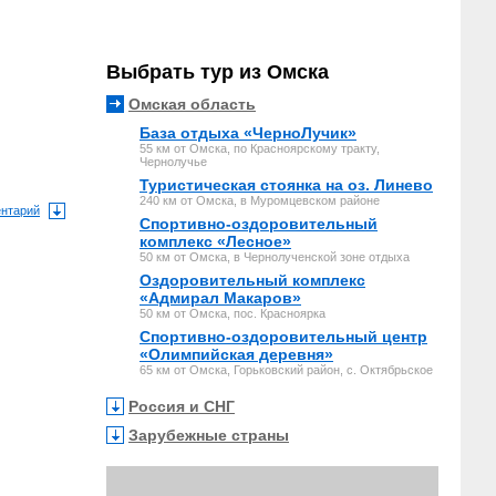
Выбрать тур из Омска
Омская область
База отдыха «ЧерноЛучик»
55 км от Омска, по Красноярскому тракту,
Чернолучье
Туристическая стоянка на оз. Линево
240 км от Омска, в Муромцевском районе
ентарий
Спортивно-оздоровительный
комплекс «Лесное»
50 км от Омска, в Чернолученской зоне отдыха
Оздоровительный комплекс
«Адмирал Макаров»
50 км от Омска, пос. Красноярка
Спортивно-оздоровительный центр
«Олимпийская деревня»
65 км от Омска, Горьковский район, с. Октябрьское
Россия и СНГ
Зарубежные страны